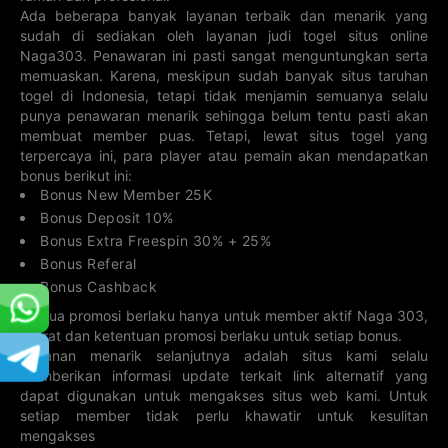
4D EASTASIA
4D TAIPEI101
4D
4D WESTASIA
SOUTHEAST
Ada beberapa banyak layanan terbaik dan menarik yang
08-08-2026
08-08-2026
08-08-2026
08-08-2026
sudah di sediakan oleh layanan judi togel situs online
3318
5486
5365
2079
Naga303. Penawaran ini pasti sangat menguntungkan serta
memuaskan. Karena, meskipun sudah banyak situs taruhan
4D SOUTHASIA
4D
4D
4D CARIBBEAN
CENTRALASIA
ASIAPACIFIC
togel di Indonesia, tetapi tidak menjamin semuanya selalu
08-08-2026
08-08-2026
08-08-2026
08-08-2026
punya penawaran menarik sehingga belum tentu pasti akan
8205
1016
2493
7166
membuat member puas. Tetapi, lewat situs togel yang
terpercaya ini, para player atau pemain akan mendapatkan
4D CAROLINA
4D GEORGIA
4D KENTUCKY
4D MAGNUM
bonus berikut ini:
08-08-2026
08-08-2026
08-08-2026
08-08-2026
6880
3227
6617
2924
Bonus New Member 25K
Bonus Deposit 10%
4D NEWJERSEY
4D MISSOURI
4D OREGON
4D
PENNSYLVANIA
Bonus Extra Freespin 30% + 25%
08-08-2026
08-08-2026
08-08-2026
08-08-2026
Bonus Referal
6851
5460
9506
3787
Bonus Cashback
4D TRINIDAD
5D
4D VIRGINIA
5D TAIPEI101
SAIGONTOTO
Semua promosi berlaku hanya untuk member aktif Naga 303,
08-08-2026
08-08-2026
08-08-2026
08-08-2026
syarat dan ketentuan promosi berlaku untuk setiap bonus.
48541
9731
4402
76069
Layanan menarik selanjutnya adalah situs kami selalu
memberikan informasi update terkait link alternatif yang
4D
4D ILLINOIS
4D SOUTH
4D TENNESSEE
CONNECTICUT
CAROLINA
dapat digunakan untuk mengakses situs web kami. Untuk
08-08-2026
08-08-2026
08-08-2026
08-08-2026
setiap member tidak perlu khawatir untuk kesulitan
3152
4621
3490
4496
mengakses