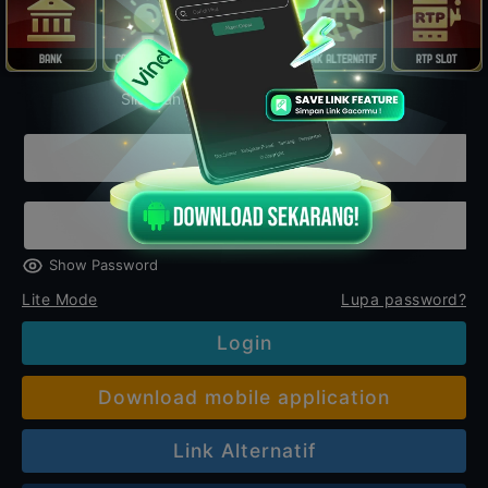
Silahkan login untuk mulai bermain
Show Password
Lite Mode
Lupa password?
Login
Download mobile application
Link Alternatif