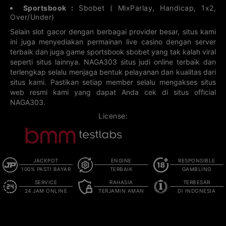
3D PCSO
3D
3D TENNESSEE
4D NEW
WASHINGTON
MEXICO
Sportsbook :
Sbobet ( MixParlay, Handicap, 1x2,
08-08-2026
08-08-2026
Over/Under)
08-08-2026
08-08-2026
440
4456
476
883
Selain slot gacor dengan berbagai provider besar, situs kami
3D TEXAS
4D OHIO
4D IOWA
4D MARYLAND
ini juga menyediakan permainan live casino dengan server
08-08-2026
08-08-2026
08-08-2026
08-08-2026
terbaik dan juga game sportsbook sbobet yang tak kalah viral
647
6437
2028
3462
seperti situs lainnya. NAGA303 situs judi online terbaik dan
terlengkap selalu menjaga bentuk pelayanan dan kualitas dari
4D NEW YORK
4D PUERTO
4D RHODE
4D VERMONT
RICO
ISLAND
situs kami. Pastikan setiap member selalu mengakses situs
08-08-2026
08-08-2026
08-08-2026
08-08-2026
web resmi kami yang dapat Anda cek di situs official
2286
2313
1896
6984
NAGA303.
4D
4D WEST
4D WISCONSIN
4D Atlantic
License:
WASHINGTON
VIRGINIA
CAN
DC
08-08-2026
08-08-2026
08-08-2026
08-08-2026
3196
4524
6698
2123
4D ONTARIO
4D QUEBEC
4D Western
4D DAMACAI
CAN
JACKPOT
ENGINE
RESPONSIBLE
100% PASTI BAYAR
TERBAIK
GAMBLING
08-08-2026
08-08-2026
08-08-2026
08-08-2026
2567
9837
3101
2150
SERVICE
RAHASIA
TERBESAR
24 JAM ONLINE
TERJAMIN AMAN
DI INDONESIA
4D Sport Toto
4D Ciudad
4D Prov
4D SANTA FE
Buenos
Buenos
08-08-2026
08-08-2026
08-08-2026
08-08-2026
8514
6519
0501
2935
© Copyright 2014 - 2026
. All Rights Reserved.