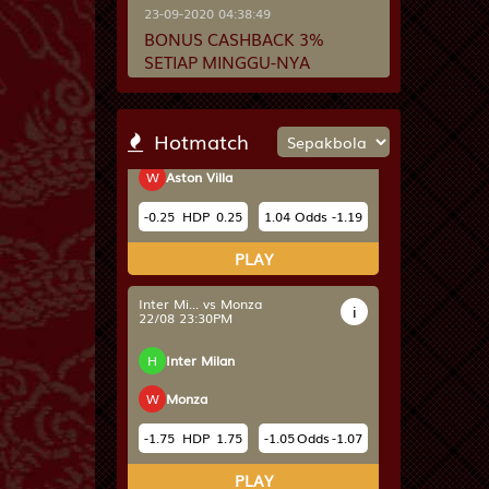
23-09-2020 04:38:49
H
Brighton & Hove Albion
BONUS CASHBACK 3%
SETIAP MINGGU-NYA
W
Aston Villa
10-11-2017 10:41:54
-0.25
HDP
0.25
1.04
Odds
-1.19
Hotmatch
PLAY
Inter Mi... vs Monza
i
22/08 23:30PM
H
Inter Milan
W
Monza
-1.75
HDP
1.75
-1.05
Odds
-1.07
PLAY
Paris Sa... vs Rennes
i
24/08 01:45AM
H
Paris Saint Germain