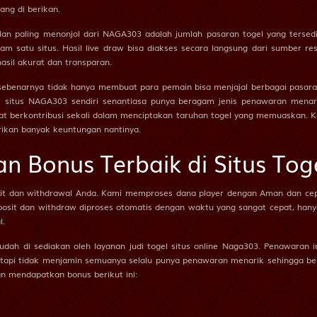
ang di berikan.
ulan paling menonjol dari NAGA303 adalah jumlah pasaran togel yang tersed
am satu situs. Hasil live draw bisa diakses secara langsung dari sumber r
asil akurat dan transparan.
ebenarnya tidak hanya membuat para pemain bisa menjajal berbagai pasaran 
situs NAGA303 sendiri senantiasa punya beragam jenis penawaran menari
ngat berkontribusi sekali dalam menciptakan taruhan togel yang memuaskan. 
rikan banyak keuntungan nantinya.
an Bonus Terbaik di Situs To
sit dan withdrawal Anda. Kami memproses dana player dengan Aman dan ce
posit dan withdraw diproses otomatis dengan waktu yang sangat cepat, hany
l.
dah di sediakan oleh layanan judi togel situs online Naga303. Penawaran
 tetapi tidak menjamin semuanya selalu punya penawaran menarik sehingga b
kan mendapatkan bonus berikut ini: