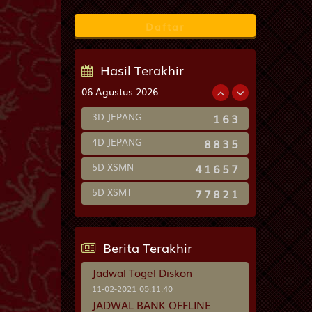
Frosinon... vs Juventus
i
23/08 23:30PM
Daftar
H
Frosinone
Hasil Terakhir
W
Juventus
06 Agustus 2026
1.25
HDP
-1.25
-1.28
Odds
1.13
3D JEPANG
1
6
3
PLAY
4D JEPANG
8
8
3
5
Ipswich ... vs Sunderla...
i
22/08 22:00PM
5D XSMN
4
1
6
5
7
H
Ipswich Town
5D XSMT
7
7
8
2
1
W
Sunderland
0.00
HDP
0.00
1.03
Odds
-1.17
Berita Terakhir
PLAY
Jadwal Togel Diskon
11-02-2021 05:11:40
Brighton... vs Aston Vi...
i
23/08 21:00PM
JADWAL BANK OFFLINE