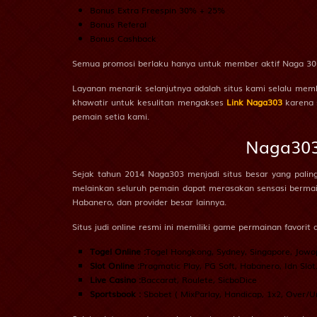
Bonus Extra Freespin 30% + 25%
Bonus Referal
PLAY
Bonus Cashback
Arsenal vs Coventry...
i
Semua promosi berlaku hanya untuk member aktif Naga 303,
22/08 03:00AM
Layanan menarik selanjutnya adalah situs kami selalu memb
H
Arsenal
khawatir untuk kesulitan mengakses
Link Naga303
karena 
pemain setia kami.
W
Coventry City
Naga303 
-2.00
HDP
2.00
-1.02
Odds
-1.11
PLAY
Sejak tahun 2014 Naga303 menjadi situs besar yang paling
melainkan seluruh pemain dapat merasakan sensasi bermain 
Newcastl... vs Liverpoo...
Habanero, dan provider besar lainnya.
i
23/08 23:30PM
Situs judi online resmi ini memiliki game permainan favorit a
H
Newcastle United
Togel Online :
Togel Hongkong, Sydney, Singapore, Jowop
W
Liverpool
Slot Online :
Pragmatic Play, PG Soft, Habanero, Idn Slo
Live Casino :
Baccarat, Roulete, SicboDice
0.25
HDP
-0.25
-1.07
Odds
-1.05
Sportsbook :
Sbobet ( MixParlay, Handicap, 1x2, Over/U
PLAY