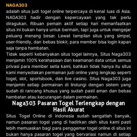
NAGA303
adalah situs judi togel online terpercaya di kenal luas di Asia.
NAGA303 hadir dengan kepercayaan yang tak perlu
diragukan. Ribuan pemain aktif setiap hari memanfaatkan
situs ini bukan hanya untuk bermain, tapi juga untuk mengejar
peluang menang besar. Lewat tampilan situs yang simpel,
user-friendly, dan bebas blokir, para member bisa login kapan
saja tanpa hambatan.
Tidak seperti kebanyakan situs togel lainnya, Situs Naga303
menjamin 100% kerahasiaan dan keamanan data untuk semua
privasi para member setia kami, bahkan tidak hanya itu situs
kami menyediakan permainan judi online yang lengkap seperti
togel, slot, sportsbook, dan live casino. Situs Naga303 juga
menjamin setiap permainan di lindungi dengan sistem yang
sudah di rancang khusus yang sudah pasti aman dan bebas
hambatan atau kecurangan dalam permainan.
Naga303 Pasaran Togel Terlengkap dengan
Hasil Akurat
Situs Togel Online di indonesia sudah sangatlah banyak,
namun pasaran togel yang di hadirkan oleh situs kami pasti
lebih memuaskan bagi para penggemar togel online di situs ini
bukan hanya pasaran togel yang bervariasi namun di setiap