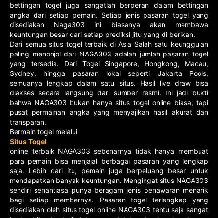
bettingan togel juga sangatlah berperan dalam bettingan
angka dari setiap pemain. Setiap jenis pasaran togel yang
disediakan Naga303 ini biasanya akan membawa
keuntungan besar dari setiap prediksi jitu yang di berikan.
Dari semua situs togel terbaik di Asia Salah satu keunggulan
paling menonjol dari NAGA303 adalah jumlah pasaran togel
yang tersedia. Dari Togel Singapore, Hongkong, Macau,
Sydney, hingga pasaran lokal seperti Jakarta Pools,
semuanya lengkap dalam satu situs. Hasil live draw bisa
diakses secara langsung dari sumber resmi. Ini jadi bukti
bahwa NAGA303 bukan hanya situs togel online biasa, tapi
pusat permainan angka yang menyajikan hasil akurat dan
transparan.
Bermain togel melalui
Situs Togel
online terbaik NAGA303 sebenarnya tidak hanya membuat
para pemain bisa menjajal berbagai pasaran yang lengkap
saja. Lebih dari itu, pemain juga berpeluang besar untuk
mendapatkan banyak keuntungan. Mengingat situs NAGA303
sendiri senantiasa punya beragam jenis penawaran menarik
bagi setiap membernya. Pasaran togel terlengkap yang
disediakan oleh situs togel online NAGA303 tentu saja sangat