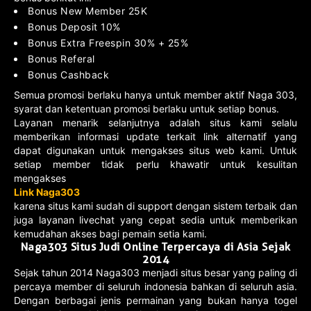
Bonus New Member 25K
Bonus Deposit 10%
Bonus Extra Freespin 30% + 25%
Bonus Referal
Bonus Cashback
Semua promosi berlaku hanya untuk member aktif Naga 303,
syarat dan ketentuan promosi berlaku untuk setiap bonus.
Layanan menarik selanjutnya adalah situs kami selalu
memberikan informasi update terkait link alternatif yang
dapat digunakan untuk mengakses situs web kami. Untuk
setiap member tidak perlu khawatir untuk kesulitan
mengakses
Link Naga303
karena situs kami sudah di support dengan sistem terbaik dan
juga layanan livechat yang cepat sedia untuk memberikan
kemudahan akses bagi pemain setia kami.
Naga303 Situs Judi Online Terpercaya di Asia Sejak
2014
Sejak tahun 2014 Naga303 menjadi situs besar yang paling di
percaya member di seluruh indonesia bahkan di seluruh asia.
Dengan berbagai jenis permainan yang bukan hanya togel