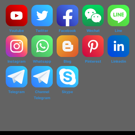
Youtube
Twitter
Facebook
Wechat
Line
Instagram
Whatsapp
Blog
Pinterest
Linkedin
Telegram
Channel
Skype
Telegram