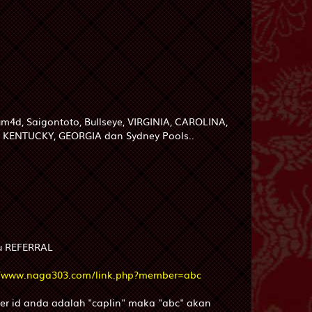
m4d, Saigontoto, Bullseye, VIRGINIA, CAROLINA,
KENTUCKY, GEORGIA dan Sydney Pools..
nu REFERRAL
//www.naga303.com/link.php?member=abc
ser id anda adalah "caplin" maka "abc" akan