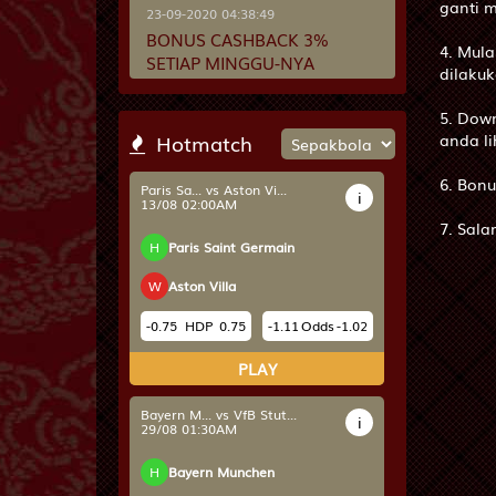
ganti m
23-09-2020 04:38:49
H
Bayern Munchen
BONUS CASHBACK 3%
4. Mula
SETIAP MINGGU-NYA
W
VfB Stuttgart
dilaku
10-11-2017 10:41:54
-1.75
HDP
1.75
-1.04
Odds
-1.08
5. Dow
Hotmatch
anda l
PLAY
6. Bonu
Everton vs Crystal ...
i
22/08 22:00PM
7. Sala
H
Everton
W
Crystal Palace
-0.50
HDP
0.50
1.16
Odds
-1.35
PLAY
Brentfor... vs Tottenha...
i
23/08 00:30AM
H
Brentford