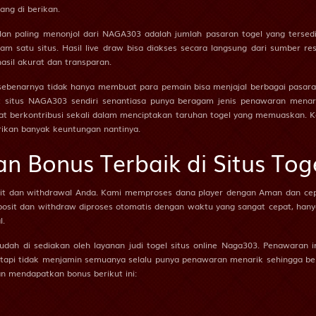
ang di berikan.
ulan paling menonjol dari NAGA303 adalah jumlah pasaran togel yang tersed
am satu situs. Hasil live draw bisa diakses secara langsung dari sumber r
asil akurat dan transparan.
ebenarnya tidak hanya membuat para pemain bisa menjajal berbagai pasaran 
situs NAGA303 sendiri senantiasa punya beragam jenis penawaran menari
ngat berkontribusi sekali dalam menciptakan taruhan togel yang memuaskan. 
rikan banyak keuntungan nantinya.
an Bonus Terbaik di Situs To
sit dan withdrawal Anda. Kami memproses dana player dengan Aman dan ce
posit dan withdraw diproses otomatis dengan waktu yang sangat cepat, hany
l.
dah di sediakan oleh layanan judi togel situs online Naga303. Penawaran
 tetapi tidak menjamin semuanya selalu punya penawaran menarik sehingga b
kan mendapatkan bonus berikut ini: