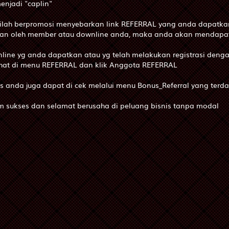
enjadi "caplin"
ilah berpromosi menyebarkan link REFERRAL yang anda dapatkan 
kan oleh member atau downline anda, maka anda akan mendapa
nline yg anda dapatkan atau yg telah melakukan registrasi deng
ihat di menu REFERRAL dan klik Anggota REFERRAL
s anda juga dapat di cek melalui menu Bonus_Referral yang terd
m sukses dan selamat berusaha di peluang bisnis tanpa modal