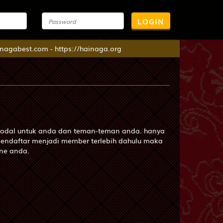
LOGIN
om - https://hainaga.org
odal untuk anda dan teman-teman anda. hanya
endaftar menjadi member terlebih dahulu maka
ne anda.