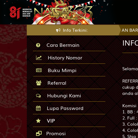
PLAY
Hull Cit... vs Manchest...
i
22/08 19:30PM
 VIRTUAL ACCOUNT - E-WALLET - QRIS (SCAN BARCODE). Link Alter
Info Terkini:
H
Hull City
INF
W
Cara Bermain
Manchester United
1.25
HDP
-1.25
-1.12
Odds
-1.01
History Nomor
PLAY
Selama
Buku Mimpi
Sevilla vs Rayo Val...
REFERR
i
Referral
16/08 22:00PM
cukup 
anda a
Hubungi Kami
H
Sevilla
Komisi 
W
Rayo Vallecano
Lupa Password
1. BB :
-0.25
HDP
0.25
1.07
Odds
-1.05
2. Full 
VIP
3. Colo
PLAY
4. Colo
Promosi
5. Shio