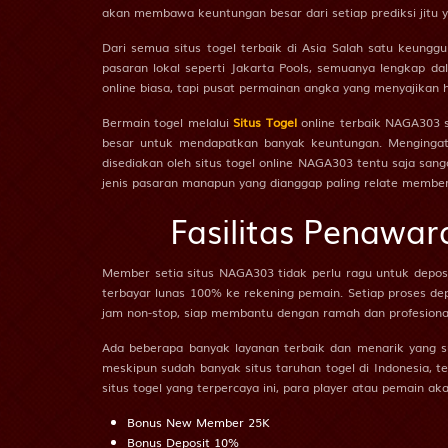
0.00
HDP
0.00
-1.16
Odds
1.02
akan membawa keuntungan besar dari setiap prediksi jitu y
Dari semua situs togel terbaik di Asia Salah satu keungg
PLAY
pasaran lokal seperti Jakarta Pools, semuanya lengkap dal
online biasa, tapi pusat permainan angka yang menyajikan h
Genoa vs Napoli
i
23/08 01:45AM
Bermain togel melalui
Situs Togel
online terbaik NAGA303 s
besar untuk mendapatkan banyak keuntungan. Mengingat 
H
Genoa
disediakan oleh situs togel online NAGA303 tentu saja sa
W
Napoli
jenis pasaran manapun yang dianggap paling relate membe
0.75
HDP
-0.75
-1.28
Odds
1.11
Fasilitas Penawar
PLAY
Member setia situs NAGA303 tidak perlu ragu untuk depo
terbayar lunas 100% ke rekening pemain. Setiap proses de
RCD Espa... vs Levante
i
16/08 22:00PM
jam non-stop, siap membantu dengan ramah dan profesiona
H
RCD Espanyol
Ada beberapa banyak layanan terbaik dan menarik yang su
meskipun sudah banyak situs taruhan togel di Indonesia,
W
Levante
situs togel yang terpercaya ini, para player atau pemain a
-0.50
HDP
0.50
1.05
Odds
-1.20
Bonus New Member 25K
Bonus Deposit 10%