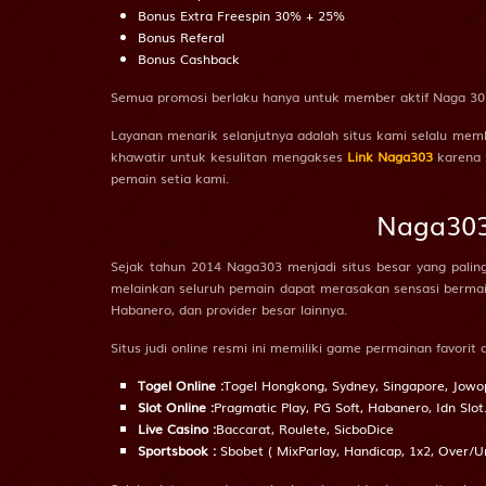
PLAY
Bonus Extra Freespin 30% + 25%
Bonus Referal
Manchest... vs Bournemo...
Bonus Cashback
i
23/08 21:00PM
Semua promosi berlaku hanya untuk member aktif Naga 303,
H
Manchester City
Layanan menarik selanjutnya adalah situs kami selalu memb
W
Bournemouth AFC
khawatir untuk kesulitan mengakses
Link Naga303
karena 
pemain setia kami.
-1.25
HDP
1.25
-1.05
Odds
-1.07
Naga303 
PLAY
Sejak tahun 2014 Naga303 menjadi situs besar yang paling
Frosinon... vs Juventus
i
23/08 23:30PM
melainkan seluruh pemain dapat merasakan sensasi bermain 
Habanero, dan provider besar lainnya.
H
Frosinone
Situs judi online resmi ini memiliki game permainan favorit a
W
Juventus
Togel Online :
Togel Hongkong, Sydney, Singapore, Jowop
1.25
HDP
-1.25
-1.28
Odds
1.13
Slot Online :
Pragmatic Play, PG Soft, Habanero, Idn Slo
Live Casino :
Baccarat, Roulete, SicboDice
PLAY
Sportsbook :
Sbobet ( MixParlay, Handicap, 1x2, Over/U